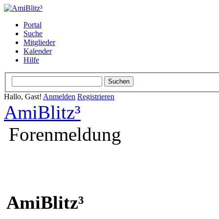
Portal
Suche
Mitglieder
Kalender
Hilfe
Hallo, Gast!
Anmelden
Registrieren
AmiBlitz³
Forenmeldung
AmiBlitz³