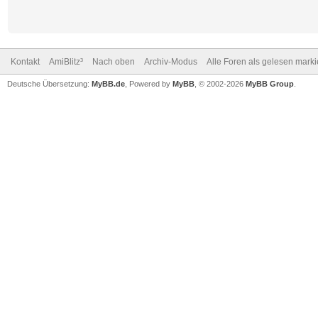
Kontakt
AmiBlitz³
Nach oben
Archiv-Modus
Alle Foren als gelesen mark
Deutsche Übersetzung:
MyBB.de
, Powered by
MyBB
, © 2002-2026
MyBB Group
.