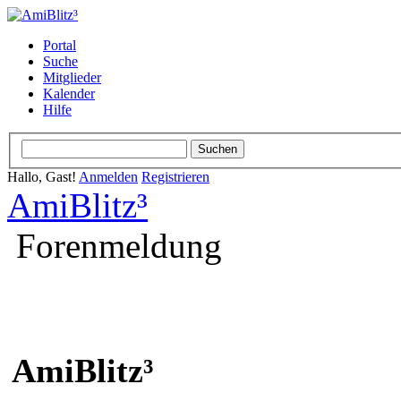
Portal
Suche
Mitglieder
Kalender
Hilfe
Hallo, Gast!
Anmelden
Registrieren
AmiBlitz³
Forenmeldung
AmiBlitz³