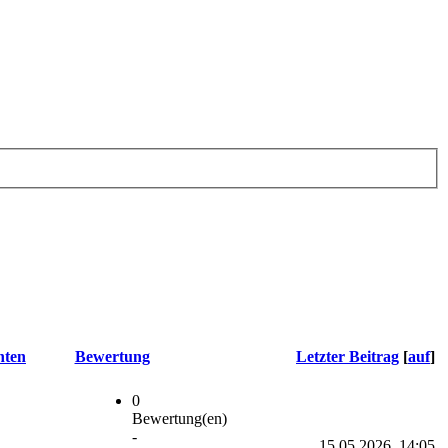
hten
Bewertung
Letzter Beitrag
[
auf
]
0
Bewertung(en)
-
15.05.2026, 14:05