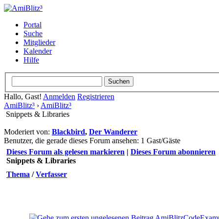
Portal
Suche
Mitglieder
Kalender
Hilfe
Hallo, Gast!
Anmelden
Registrieren
AmiBlitz³
›
AmiBlitz³
Snippets & Libraries
Moderiert von:
Blackbird
,
Der Wanderer
Benutzer, die gerade dieses Forum ansehen: 1 Gast/Gäste
Dieses Forum als gelesen markieren
|
Dieses Forum abonnieren
Snippets & Libraries
Thema
/
Verfasser
AmiBlitzCodeExam