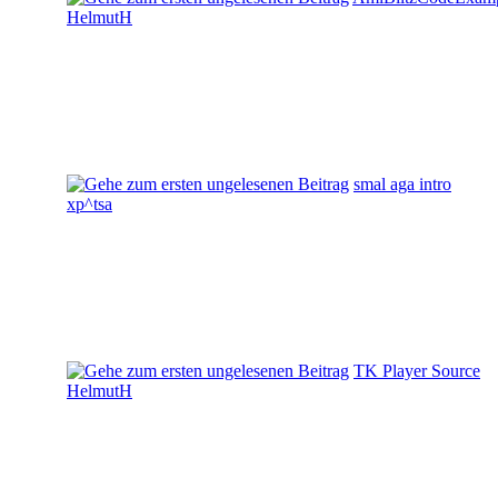
HelmutH
smal aga intro
xp^tsa
TK Player Source
HelmutH