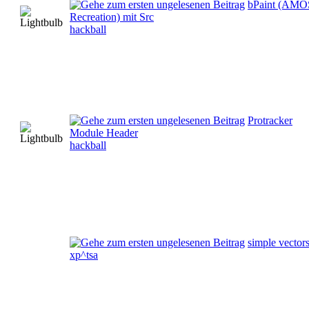
bPaint (AMO
Recreation) mit Src
hackball
Protracker
Module Header
hackball
simple vectors
xp^tsa