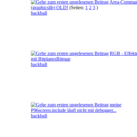
Area-Comma
(graphicslib) OLD!
(Seiten:
1
2
3
)
hackball
RGB - Effekt
mit BitplanesBitmap
hackball
meine
P96screen.include läuft nicht mit debugger...
hackball